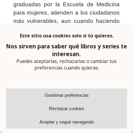
graduadas por la Escuela de Medicina
para mujeres, atienden a los ciudadanos
más vulnerables, aun cuando haciendo
esto les podría suponer poner en riesgo
todo aquello por lo que han luchado.
Para Anna, su papel como cirujana le ha
puesto en el camino de cuatro niños que
lo han perdido todo. Frente a su
impotencia, Anna deberá tomar una
decisión inesperada entre mantenerse en
el dolor de su pasado o dejar que el amor
finalmente entre a su vida.
Para Sophie, una obstetra e hija huérfana
de gente libre de color, ayudar a una
desesperada y joven madre le obligará a