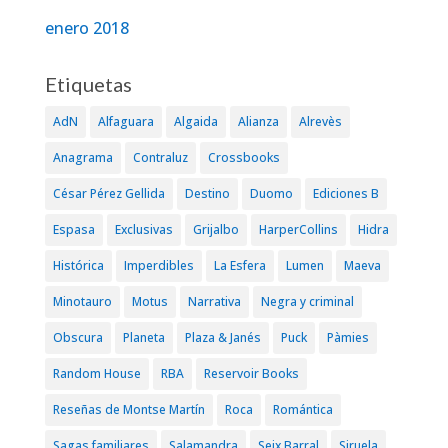
enero 2018
Etiquetas
AdN
Alfaguara
Algaida
Alianza
Alrevès
Anagrama
Contraluz
Crossbooks
César Pérez Gellida
Destino
Duomo
Ediciones B
Espasa
Exclusivas
Grijalbo
HarperCollins
Hidra
Histórica
Imperdibles
La Esfera
Lumen
Maeva
Minotauro
Motus
Narrativa
Negra y criminal
Obscura
Planeta
Plaza & Janés
Puck
Pàmies
Random House
RBA
Reservoir Books
Reseñas de Montse Martín
Roca
Romántica
Sagas familiares
Salamandra
Seix Barral
Siruela