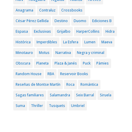
Anagrama
Contraluz
Crossbooks
César Pérez Gellida
Destino
Duomo
Ediciones B
Espasa
Exclusivas
Grijalbo
HarperCollins
Hidra
Histórica
Imperdibles
La Esfera
Lumen
Maeva
Minotauro
Motus
Narrativa
Negra y criminal
Obscura
Planeta
Plaza & Janés
Puck
Pàmies
Random House
RBA
Reservoir Books
Reseñas de Montse Martín
Roca
Romántica
Sagas familiares
Salamandra
Seix Barral
Siruela
Suma
Thriller
Tusquets
Umbriel