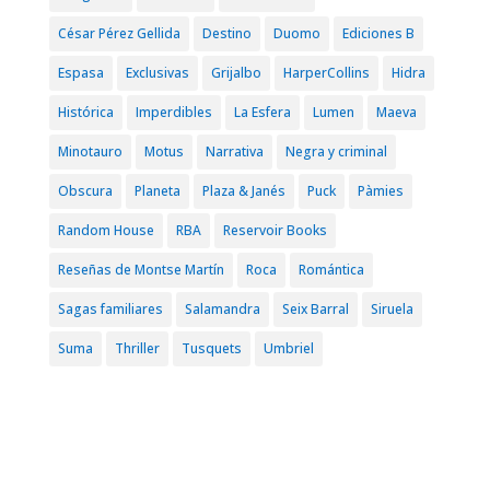
César Pérez Gellida
Destino
Duomo
Ediciones B
Espasa
Exclusivas
Grijalbo
HarperCollins
Hidra
Histórica
Imperdibles
La Esfera
Lumen
Maeva
Minotauro
Motus
Narrativa
Negra y criminal
Obscura
Planeta
Plaza & Janés
Puck
Pàmies
Random House
RBA
Reservoir Books
Reseñas de Montse Martín
Roca
Romántica
Sagas familiares
Salamandra
Seix Barral
Siruela
Suma
Thriller
Tusquets
Umbriel