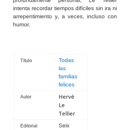
profundamente personal, Le Tellier
intenta recordar tiempos difíciles sin ira ni
arrepentimiento y, a veces, incluso con
humor.
Todas
Título
las
familias
felices
Hervé
Autor
Le
Tellier
Seix
Editorial