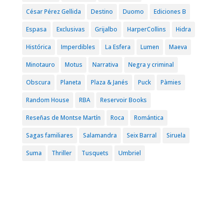
César Pérez Gellida
Destino
Duomo
Ediciones B
Espasa
Exclusivas
Grijalbo
HarperCollins
Hidra
Histórica
Imperdibles
La Esfera
Lumen
Maeva
Minotauro
Motus
Narrativa
Negra y criminal
Obscura
Planeta
Plaza & Janés
Puck
Pàmies
Random House
RBA
Reservoir Books
Reseñas de Montse Martín
Roca
Romántica
Sagas familiares
Salamandra
Seix Barral
Siruela
Suma
Thriller
Tusquets
Umbriel