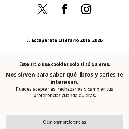
© Escaparate Literario 2018-2026
Aviso legal
–
Política de cookies
–
Política de
privacidad
En calidad de afiliado de Amazon obtengo
ingresos por las compras adscritas que
cumplen los requisitos aplicables
Página web diseñada por
Lector Cero