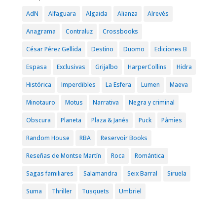
AdN
Alfaguara
Algaida
Alianza
Alrevès
Anagrama
Contraluz
Crossbooks
César Pérez Gellida
Destino
Duomo
Ediciones B
Espasa
Exclusivas
Grijalbo
HarperCollins
Hidra
Histórica
Imperdibles
La Esfera
Lumen
Maeva
Minotauro
Motus
Narrativa
Negra y criminal
Obscura
Planeta
Plaza & Janés
Puck
Pàmies
Random House
RBA
Reservoir Books
Reseñas de Montse Martín
Roca
Romántica
Sagas familiares
Salamandra
Seix Barral
Siruela
Suma
Thriller
Tusquets
Umbriel