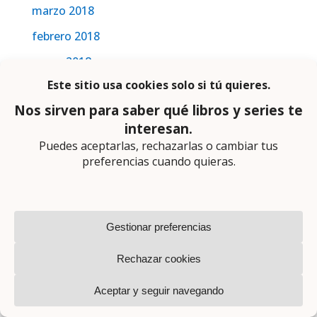
marzo 2018
febrero 2018
enero 2018
Etiquetas
AdN
Alfaguara
Algaida
Alianza
Alrevès
Anagrama
Contraluz
Crossbooks
César Pérez Gellida
Destino
Duomo
Ediciones B
Espasa
Exclusivas
Grijalbo
HarperCollins
Hidra
Histórica
Imperdibles
La Esfera
Lumen
Maeva
Minotauro
Motus
Narrativa
Negra y criminal
Obscura
Planeta
Plaza & Janés
Puck
Pàmies
Random House
RBA
Reservoir Books