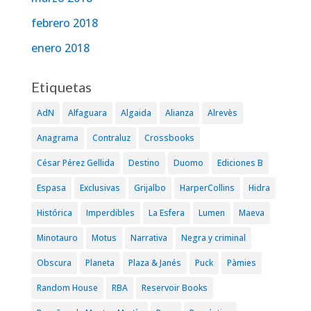
febrero 2018
enero 2018
Etiquetas
AdN
Alfaguara
Algaida
Alianza
Alrevès
Anagrama
Contraluz
Crossbooks
César Pérez Gellida
Destino
Duomo
Ediciones B
Espasa
Exclusivas
Grijalbo
HarperCollins
Hidra
Histórica
Imperdibles
La Esfera
Lumen
Maeva
Minotauro
Motus
Narrativa
Negra y criminal
Obscura
Planeta
Plaza & Janés
Puck
Pàmies
Random House
RBA
Reservoir Books