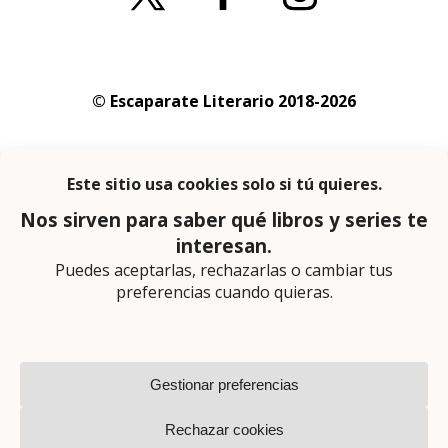
© Escaparate Literario 2018-2026
Aviso legal
–
Política de cookies
–
Política de
privacidad
En calidad de afiliado de Amazon obtengo
ingresos por las compras adscritas que
cumplen los requisitos aplicables
Página web diseñada por
Lector Cero