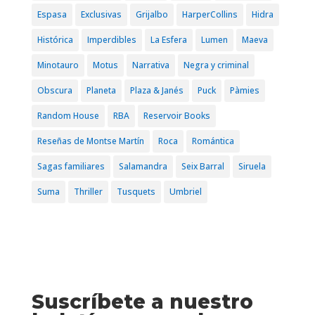
Espasa
Exclusivas
Grijalbo
HarperCollins
Hidra
Histórica
Imperdibles
La Esfera
Lumen
Maeva
Minotauro
Motus
Narrativa
Negra y criminal
Obscura
Planeta
Plaza & Janés
Puck
Pàmies
Random House
RBA
Reservoir Books
Reseñas de Montse Martín
Roca
Romántica
Sagas familiares
Salamandra
Seix Barral
Siruela
Suma
Thriller
Tusquets
Umbriel
Suscríbete a nuestro