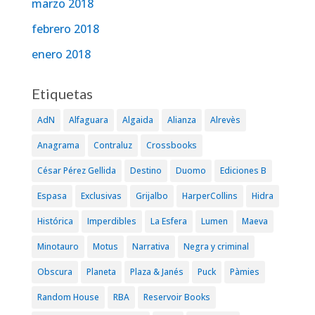
marzo 2018
febrero 2018
enero 2018
Etiquetas
AdN
Alfaguara
Algaida
Alianza
Alrevès
Anagrama
Contraluz
Crossbooks
César Pérez Gellida
Destino
Duomo
Ediciones B
Espasa
Exclusivas
Grijalbo
HarperCollins
Hidra
Histórica
Imperdibles
La Esfera
Lumen
Maeva
Minotauro
Motus
Narrativa
Negra y criminal
Obscura
Planeta
Plaza & Janés
Puck
Pàmies
Random House
RBA
Reservoir Books