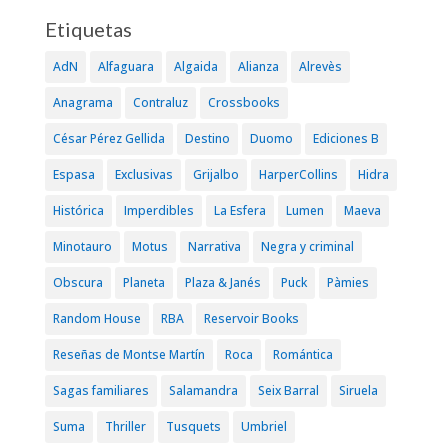
Etiquetas
AdN
Alfaguara
Algaida
Alianza
Alrevès
Anagrama
Contraluz
Crossbooks
César Pérez Gellida
Destino
Duomo
Ediciones B
Espasa
Exclusivas
Grijalbo
HarperCollins
Hidra
Histórica
Imperdibles
La Esfera
Lumen
Maeva
Minotauro
Motus
Narrativa
Negra y criminal
Obscura
Planeta
Plaza & Janés
Puck
Pàmies
Random House
RBA
Reservoir Books
Reseñas de Montse Martín
Roca
Romántica
Sagas familiares
Salamandra
Seix Barral
Siruela
Suma
Thriller
Tusquets
Umbriel