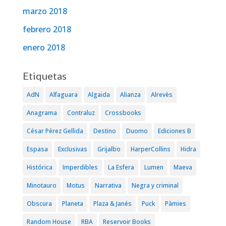
marzo 2018
febrero 2018
enero 2018
Etiquetas
AdN
Alfaguara
Algaida
Alianza
Alrevès
Anagrama
Contraluz
Crossbooks
César Pérez Gellida
Destino
Duomo
Ediciones B
Espasa
Exclusivas
Grijalbo
HarperCollins
Hidra
Histórica
Imperdibles
La Esfera
Lumen
Maeva
Minotauro
Motus
Narrativa
Negra y criminal
Obscura
Planeta
Plaza & Janés
Puck
Pàmies
Random House
RBA
Reservoir Books