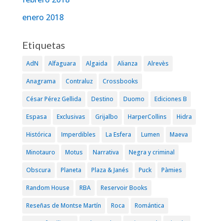
enero 2018
Etiquetas
AdN
Alfaguara
Algaida
Alianza
Alrevès
Anagrama
Contraluz
Crossbooks
César Pérez Gellida
Destino
Duomo
Ediciones B
Espasa
Exclusivas
Grijalbo
HarperCollins
Hidra
Histórica
Imperdibles
La Esfera
Lumen
Maeva
Minotauro
Motus
Narrativa
Negra y criminal
Obscura
Planeta
Plaza & Janés
Puck
Pàmies
Random House
RBA
Reservoir Books
Reseñas de Montse Martín
Roca
Romántica