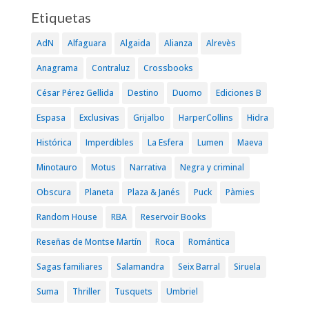
Etiquetas
AdN
Alfaguara
Algaida
Alianza
Alrevès
Anagrama
Contraluz
Crossbooks
César Pérez Gellida
Destino
Duomo
Ediciones B
Espasa
Exclusivas
Grijalbo
HarperCollins
Hidra
Histórica
Imperdibles
La Esfera
Lumen
Maeva
Minotauro
Motus
Narrativa
Negra y criminal
Obscura
Planeta
Plaza & Janés
Puck
Pàmies
Random House
RBA
Reservoir Books
Reseñas de Montse Martín
Roca
Romántica
Sagas familiares
Salamandra
Seix Barral
Siruela
Suma
Thriller
Tusquets
Umbriel