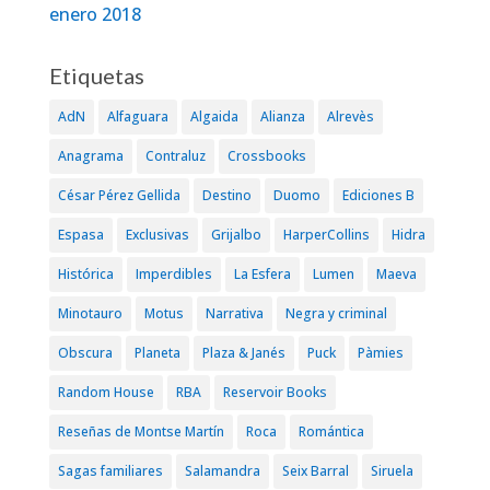
enero 2018
Etiquetas
AdN
Alfaguara
Algaida
Alianza
Alrevès
Anagrama
Contraluz
Crossbooks
César Pérez Gellida
Destino
Duomo
Ediciones B
Espasa
Exclusivas
Grijalbo
HarperCollins
Hidra
Histórica
Imperdibles
La Esfera
Lumen
Maeva
Minotauro
Motus
Narrativa
Negra y criminal
Obscura
Planeta
Plaza & Janés
Puck
Pàmies
Random House
RBA
Reservoir Books
Reseñas de Montse Martín
Roca
Romántica
Sagas familiares
Salamandra
Seix Barral
Siruela