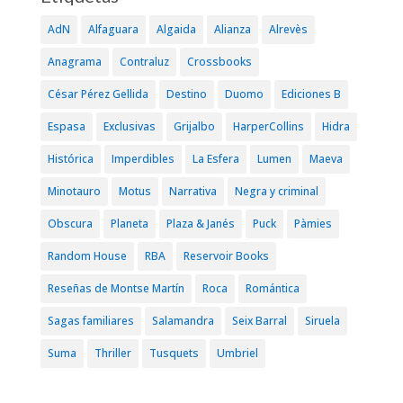
AdN
Alfaguara
Algaida
Alianza
Alrevès
Anagrama
Contraluz
Crossbooks
César Pérez Gellida
Destino
Duomo
Ediciones B
Espasa
Exclusivas
Grijalbo
HarperCollins
Hidra
Histórica
Imperdibles
La Esfera
Lumen
Maeva
Minotauro
Motus
Narrativa
Negra y criminal
Obscura
Planeta
Plaza & Janés
Puck
Pàmies
Random House
RBA
Reservoir Books
Reseñas de Montse Martín
Roca
Romántica
Sagas familiares
Salamandra
Seix Barral
Siruela
Suma
Thriller
Tusquets
Umbriel