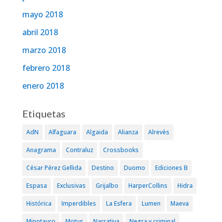
mayo 2018
abril 2018
marzo 2018
febrero 2018
enero 2018
Etiquetas
AdN
Alfaguara
Algaida
Alianza
Alrevès
Anagrama
Contraluz
Crossbooks
César Pérez Gellida
Destino
Duomo
Ediciones B
Espasa
Exclusivas
Grijalbo
HarperCollins
Hidra
Histórica
Imperdibles
La Esfera
Lumen
Maeva
Minotauro
Motus
Narrativa
Negra y criminal