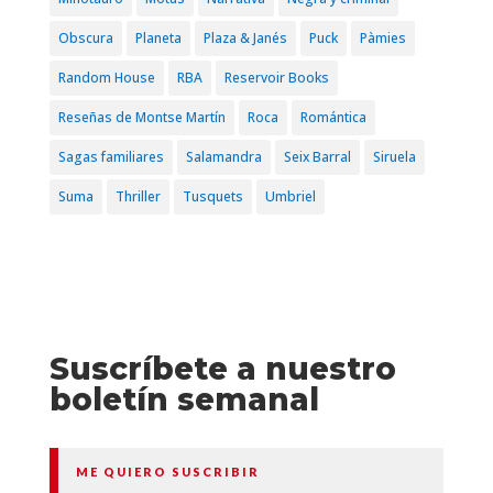
Obscura
Planeta
Plaza & Janés
Puck
Pàmies
Random House
RBA
Reservoir Books
Reseñas de Montse Martín
Roca
Romántica
Sagas familiares
Salamandra
Seix Barral
Siruela
Suma
Thriller
Tusquets
Umbriel
Suscríbete a nuestro
boletín semanal
ME QUIERO SUSCRIBIR