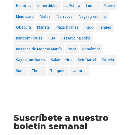
Histórica
Imperdibles
La Esfera
Lumen
Maeva
Minotauro
Motus
Narrativa
Negra y criminal
Obscura
Planeta
Plaza & Janés
Puck
Pàmies
Random House
RBA
Reservoir Books
Reseñas de Montse Martín
Roca
Romántica
Sagas familiares
Salamandra
Seix Barral
Siruela
Suma
Thriller
Tusquets
Umbriel
Suscríbete a nuestro
boletín semanal