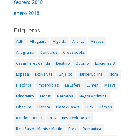
febrero 2018
enero 2018
Etiquetas
AdN
Alfaguara
Algaida
Alianza
Alrevès
Anagrama
Contraluz
Crossbooks
César Pérez Gellida
Destino
Duomo
Ediciones B
Espasa
Exclusivas
Grijalbo
HarperCollins
Hidra
Histórica
Imperdibles
La Esfera
Lumen
Maeva
Minotauro
Motus
Narrativa
Negra y criminal
Obscura
Planeta
Plaza & Janés
Puck
Pàmies
Random House
RBA
Reservoir Books
Reseñas de Montse Martín
Roca
Romántica