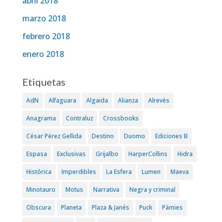
abril 2018
marzo 2018
febrero 2018
enero 2018
Etiquetas
AdN
Alfaguara
Algaida
Alianza
Alrevès
Anagrama
Contraluz
Crossbooks
César Pérez Gellida
Destino
Duomo
Ediciones B
Espasa
Exclusivas
Grijalbo
HarperCollins
Hidra
Histórica
Imperdibles
La Esfera
Lumen
Maeva
Minotauro
Motus
Narrativa
Negra y criminal
Obscura
Planeta
Plaza & Janés
Puck
Pàmies