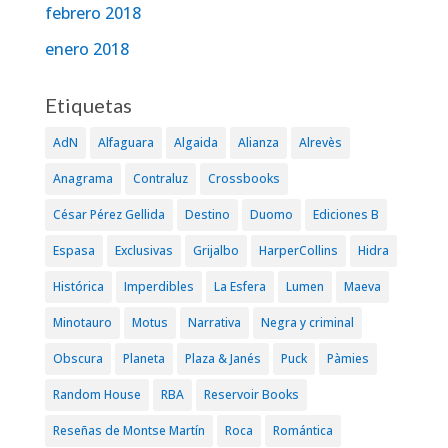
febrero 2018
enero 2018
Etiquetas
AdN
Alfaguara
Algaida
Alianza
Alrevès
Anagrama
Contraluz
Crossbooks
César Pérez Gellida
Destino
Duomo
Ediciones B
Espasa
Exclusivas
Grijalbo
HarperCollins
Hidra
Histórica
Imperdibles
La Esfera
Lumen
Maeva
Minotauro
Motus
Narrativa
Negra y criminal
Obscura
Planeta
Plaza & Janés
Puck
Pàmies
Random House
RBA
Reservoir Books
Reseñas de Montse Martín
Roca
Romántica