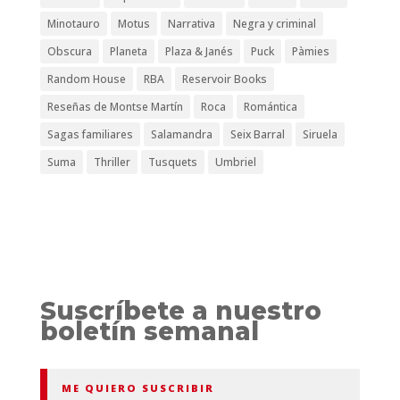
Minotauro
Motus
Narrativa
Negra y criminal
Obscura
Planeta
Plaza & Janés
Puck
Pàmies
Random House
RBA
Reservoir Books
Reseñas de Montse Martín
Roca
Romántica
Sagas familiares
Salamandra
Seix Barral
Siruela
Suma
Thriller
Tusquets
Umbriel
Suscríbete a nuestro
boletín semanal
ME QUIERO SUSCRIBIR