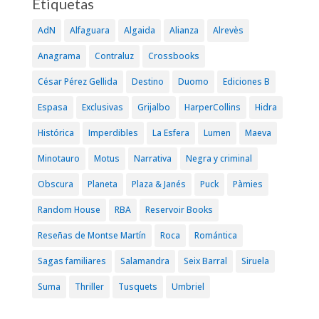
Etiquetas
AdN
Alfaguara
Algaida
Alianza
Alrevès
Anagrama
Contraluz
Crossbooks
César Pérez Gellida
Destino
Duomo
Ediciones B
Espasa
Exclusivas
Grijalbo
HarperCollins
Hidra
Histórica
Imperdibles
La Esfera
Lumen
Maeva
Minotauro
Motus
Narrativa
Negra y criminal
Obscura
Planeta
Plaza & Janés
Puck
Pàmies
Random House
RBA
Reservoir Books
Reseñas de Montse Martín
Roca
Romántica
Sagas familiares
Salamandra
Seix Barral
Siruela
Suma
Thriller
Tusquets
Umbriel