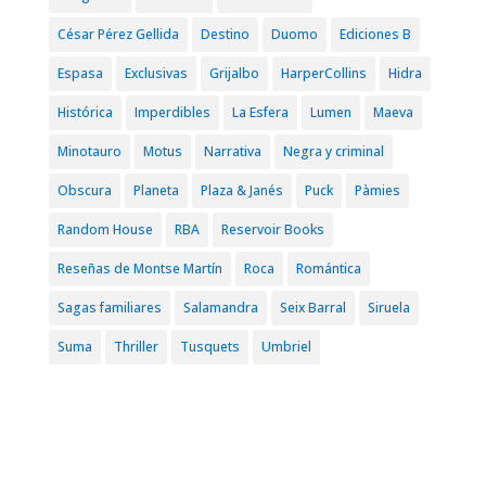
César Pérez Gellida
Destino
Duomo
Ediciones B
Espasa
Exclusivas
Grijalbo
HarperCollins
Hidra
Histórica
Imperdibles
La Esfera
Lumen
Maeva
Minotauro
Motus
Narrativa
Negra y criminal
Obscura
Planeta
Plaza & Janés
Puck
Pàmies
Random House
RBA
Reservoir Books
Reseñas de Montse Martín
Roca
Romántica
Sagas familiares
Salamandra
Seix Barral
Siruela
Suma
Thriller
Tusquets
Umbriel