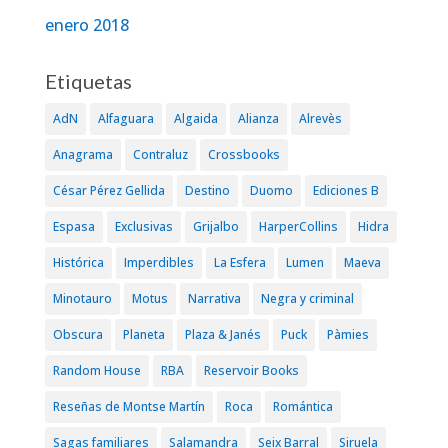
enero 2018
Etiquetas
AdN
Alfaguara
Algaida
Alianza
Alrevès
Anagrama
Contraluz
Crossbooks
César Pérez Gellida
Destino
Duomo
Ediciones B
Espasa
Exclusivas
Grijalbo
HarperCollins
Hidra
Histórica
Imperdibles
La Esfera
Lumen
Maeva
Minotauro
Motus
Narrativa
Negra y criminal
Obscura
Planeta
Plaza & Janés
Puck
Pàmies
Random House
RBA
Reservoir Books
Reseñas de Montse Martín
Roca
Romántica
Sagas familiares
Salamandra
Seix Barral
Siruela