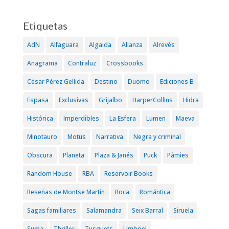
Etiquetas
AdN
Alfaguara
Algaida
Alianza
Alrevès
Anagrama
Contraluz
Crossbooks
César Pérez Gellida
Destino
Duomo
Ediciones B
Espasa
Exclusivas
Grijalbo
HarperCollins
Hidra
Histórica
Imperdibles
La Esfera
Lumen
Maeva
Minotauro
Motus
Narrativa
Negra y criminal
Obscura
Planeta
Plaza & Janés
Puck
Pàmies
Random House
RBA
Reservoir Books
Reseñas de Montse Martín
Roca
Romántica
Sagas familiares
Salamandra
Seix Barral
Siruela
Suma
Thriller
Tusquets
Umbriel