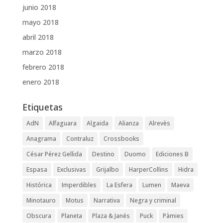
junio 2018
mayo 2018
abril 2018
marzo 2018
febrero 2018
enero 2018
Etiquetas
AdN
Alfaguara
Algaida
Alianza
Alrevès
Anagrama
Contraluz
Crossbooks
César Pérez Gellida
Destino
Duomo
Ediciones B
Espasa
Exclusivas
Grijalbo
HarperCollins
Hidra
Histórica
Imperdibles
La Esfera
Lumen
Maeva
Minotauro
Motus
Narrativa
Negra y criminal
Obscura
Planeta
Plaza & Janés
Puck
Pàmies