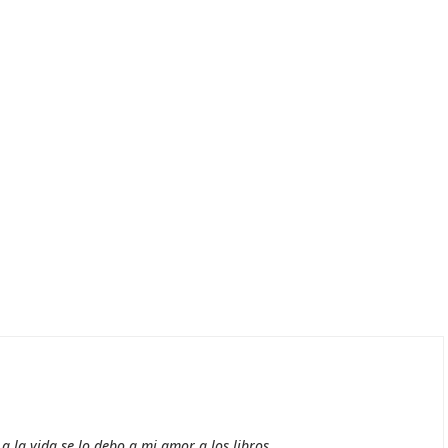
 la vida se lo debo a mi amor a los libros.