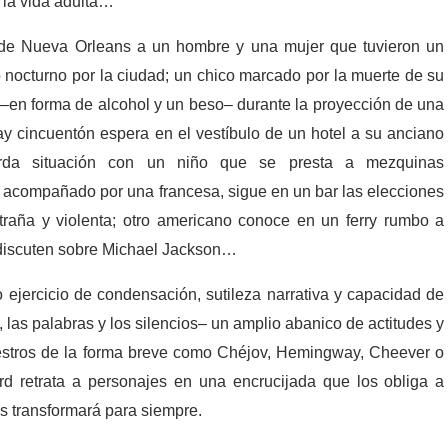
 la vida adulta…
r de Nueva Orleans a un hombre y una mujer que tuvieron un
 nocturno por la ciudad; un chico marcado por la muerte de su
ta –en forma de alcohol y un beso– durante la proyección de una
y cincuentón espera en el vestíbulo de un hotel a su anciano
da situación con un niño que se presta a mezquinas
, acompañado por una francesa, sigue en un bar las elecciones
traña y violenta; otro americano conoce en un ferry rumbo a
e discuten sobre Michael Jackson…
 ejercicio de condensación, sutileza narrativa y capacidad de
, las palabras y los silencios– un amplio abanico de actitudes y
estros de la forma breve como Chéjov, Hemingway, Cheever o
 retrata a personajes en una encrucijada que los obliga a
s transformará para siempre.