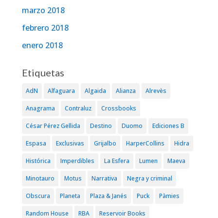
marzo 2018
febrero 2018
enero 2018
Etiquetas
AdN
Alfaguara
Algaida
Alianza
Alrevès
Anagrama
Contraluz
Crossbooks
César Pérez Gellida
Destino
Duomo
Ediciones B
Espasa
Exclusivas
Grijalbo
HarperCollins
Hidra
Histórica
Imperdibles
La Esfera
Lumen
Maeva
Minotauro
Motus
Narrativa
Negra y criminal
Obscura
Planeta
Plaza & Janés
Puck
Pàmies
Random House
RBA
Reservoir Books