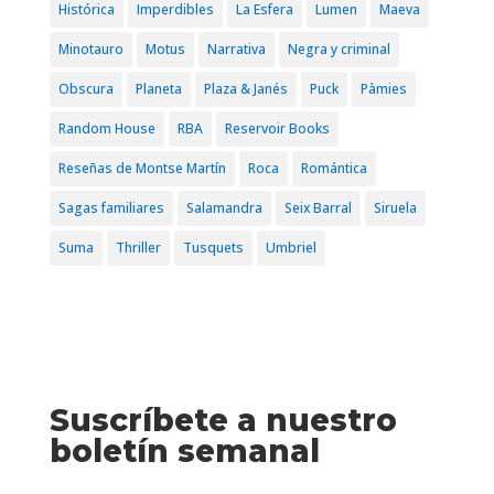
Histórica
Imperdibles
La Esfera
Lumen
Maeva
Minotauro
Motus
Narrativa
Negra y criminal
Obscura
Planeta
Plaza & Janés
Puck
Pàmies
Random House
RBA
Reservoir Books
Reseñas de Montse Martín
Roca
Romántica
Sagas familiares
Salamandra
Seix Barral
Siruela
Suma
Thriller
Tusquets
Umbriel
Suscríbete a nuestro
boletín semanal