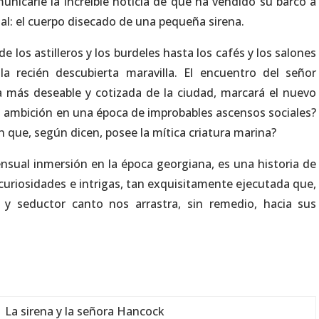
nicarle la increíble noticia de que ha vendido su barco a
l: el cuerpo disecado de una pequeña sirena.
 los astilleros y los burdeles hasta los cafés y los salones
la recién descubierta maravilla. El encuentro del señor
a más deseable y cotizada de la ciudad, marcará el nuevo
u ambición en una época de improbables ascensos sociales?
n que, según dicen, posee la mítica criatura marina?
ensual inmersión en la época georgiana, es una historia de
 curiosidades e intrigas, tan exquisitamente ejecutada que,
le y seductor canto nos arrastra, sin remedio, hacia sus
La sirena y la señora Hancock