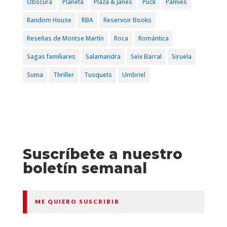
Obscura
Planeta
Plaza & Janés
Puck
Pàmies
Random House
RBA
Reservoir Books
Reseñas de Montse Martín
Roca
Romántica
Sagas familiares
Salamandra
Seix Barral
Siruela
Suma
Thriller
Tusquets
Umbriel
Suscríbete a nuestro
boletín semanal
ME QUIERO SUSCRIBIR