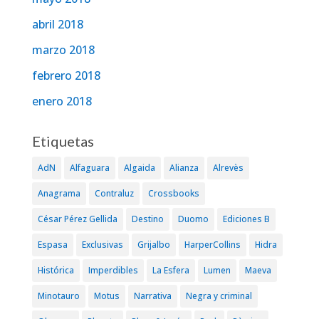
abril 2018
marzo 2018
febrero 2018
enero 2018
Etiquetas
AdN
Alfaguara
Algaida
Alianza
Alrevès
Anagrama
Contraluz
Crossbooks
César Pérez Gellida
Destino
Duomo
Ediciones B
Espasa
Exclusivas
Grijalbo
HarperCollins
Hidra
Histórica
Imperdibles
La Esfera
Lumen
Maeva
Minotauro
Motus
Narrativa
Negra y criminal