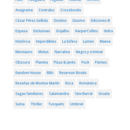
Anagrama
Contraluz
Crossbooks
César Pérez Gellida
Destino
Duomo
Ediciones B
Espasa
Exclusivas
Grijalbo
HarperCollins
Hidra
Histórica
Imperdibles
La Esfera
Lumen
Maeva
Minotauro
Motus
Narrativa
Negra y criminal
Obscura
Planeta
Plaza & Janés
Puck
Pàmies
Random House
RBA
Reservoir Books
Reseñas de Montse Martín
Roca
Romántica
Sagas familiares
Salamandra
Seix Barral
Siruela
Suma
Thriller
Tusquets
Umbriel