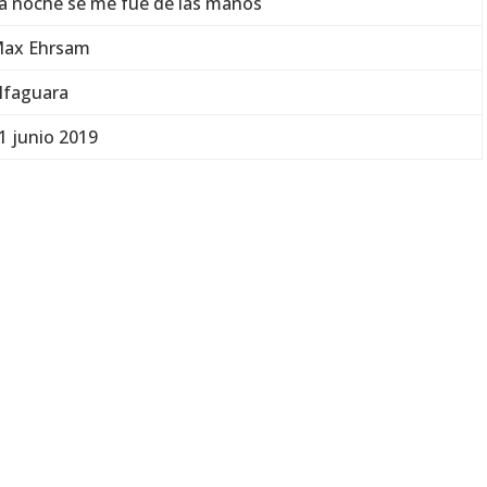
a noche se me fue de las manos
ax Ehrsam
lfaguara
1 junio 2019