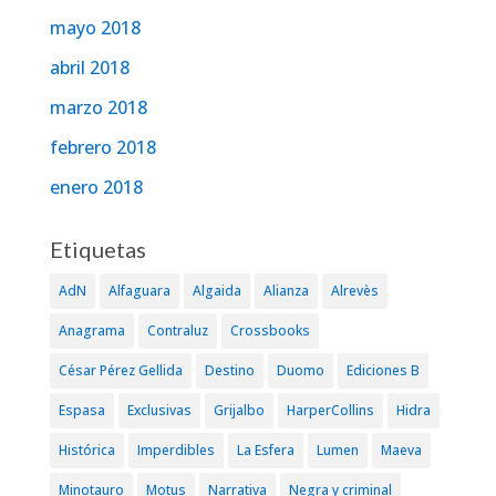
mayo 2018
abril 2018
marzo 2018
febrero 2018
enero 2018
Etiquetas
AdN
Alfaguara
Algaida
Alianza
Alrevès
Anagrama
Contraluz
Crossbooks
César Pérez Gellida
Destino
Duomo
Ediciones B
Espasa
Exclusivas
Grijalbo
HarperCollins
Hidra
Histórica
Imperdibles
La Esfera
Lumen
Maeva
Minotauro
Motus
Narrativa
Negra y criminal