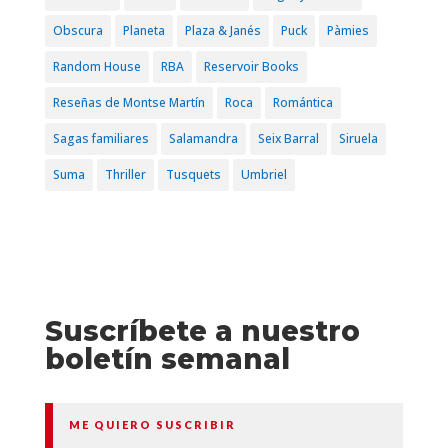
Obscura
Planeta
Plaza & Janés
Puck
Pàmies
Random House
RBA
Reservoir Books
Reseñas de Montse Martín
Roca
Romántica
Sagas familiares
Salamandra
Seix Barral
Siruela
Suma
Thriller
Tusquets
Umbriel
Suscríbete a nuestro
boletín semanal
ME QUIERO SUSCRIBIR