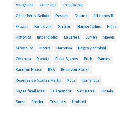
Anagrama
Contraluz
Crossbooks
César Pérez Gellida
Destino
Duomo
Ediciones B
Espasa
Exclusivas
Grijalbo
HarperCollins
Hidra
Histórica
Imperdibles
La Esfera
Lumen
Maeva
Minotauro
Motus
Narrativa
Negra y criminal
Obscura
Planeta
Plaza & Janés
Puck
Pàmies
Random House
RBA
Reservoir Books
Reseñas de Montse Martín
Roca
Romántica
Sagas familiares
Salamandra
Seix Barral
Siruela
Suma
Thriller
Tusquets
Umbriel