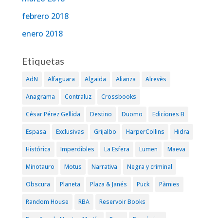
febrero 2018
enero 2018
Etiquetas
AdN
Alfaguara
Algaida
Alianza
Alrevès
Anagrama
Contraluz
Crossbooks
César Pérez Gellida
Destino
Duomo
Ediciones B
Espasa
Exclusivas
Grijalbo
HarperCollins
Hidra
Histórica
Imperdibles
La Esfera
Lumen
Maeva
Minotauro
Motus
Narrativa
Negra y criminal
Obscura
Planeta
Plaza & Janés
Puck
Pàmies
Random House
RBA
Reservoir Books