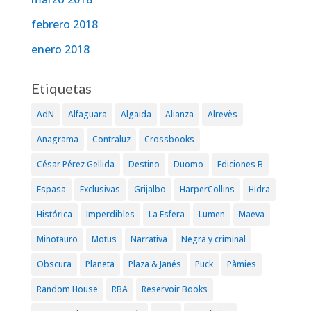
febrero 2018
enero 2018
Etiquetas
AdN
Alfaguara
Algaida
Alianza
Alrevès
Anagrama
Contraluz
Crossbooks
César Pérez Gellida
Destino
Duomo
Ediciones B
Espasa
Exclusivas
Grijalbo
HarperCollins
Hidra
Histórica
Imperdibles
La Esfera
Lumen
Maeva
Minotauro
Motus
Narrativa
Negra y criminal
Obscura
Planeta
Plaza & Janés
Puck
Pàmies
Random House
RBA
Reservoir Books