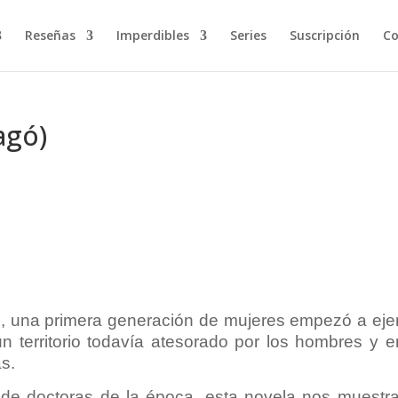
Reseñas
Imperdibles
Series
Suscripción
Co
agó)
, una primera generación de mujeres empezó a eje
n territorio todavía atesorado por los hombres y e
s.
s de doctoras de la época, esta novela nos muestr