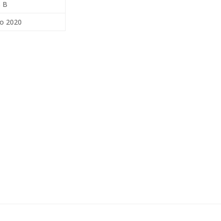
s B
ro 2020