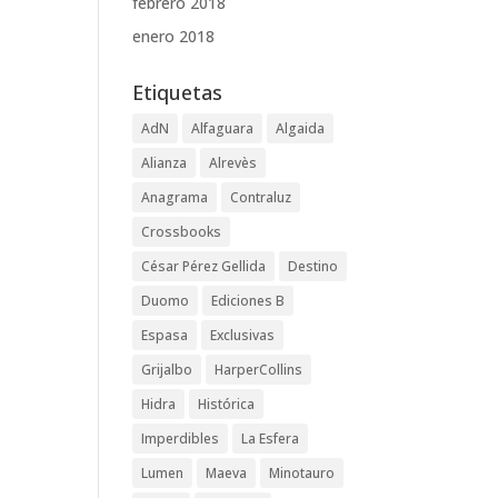
febrero 2018
enero 2018
Etiquetas
AdN
Alfaguara
Algaida
Alianza
Alrevès
Anagrama
Contraluz
Crossbooks
César Pérez Gellida
Destino
Duomo
Ediciones B
Espasa
Exclusivas
Grijalbo
HarperCollins
Hidra
Histórica
Imperdibles
La Esfera
Lumen
Maeva
Minotauro