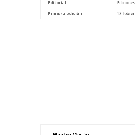
Editorial
Edicione
Primera edición
13 febre
Montse Martín