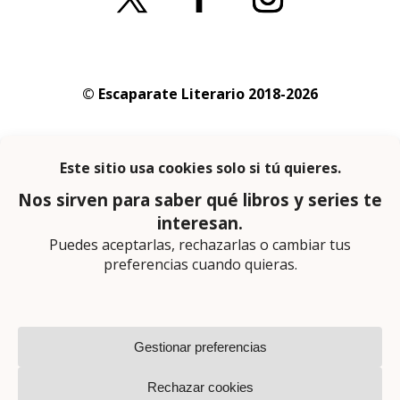
© Escaparate Literario 2018-2026
Aviso legal
–
Política de cookies
–
Política de
privacidad
En calidad de afiliado de Amazon obtengo
ingresos por las compras adscritas que
cumplen los requisitos aplicables
Página web diseñada por
Lector Cero