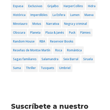
Espasa
Exclusivas
Grijalbo
HarperCollins
Hidra
Histórica
Imperdibles
La Esfera
Lumen
Maeva
Minotauro
Motus
Narrativa
Negra y criminal
Obscura
Planeta
Plaza & Janés
Puck
Pàmies
Random House
RBA
Reservoir Books
Reseñas de Montse Martín
Roca
Romántica
Sagas familiares
Salamandra
Seix Barral
Siruela
Suma
Thriller
Tusquets
Umbriel
Suscríbete a nuestro