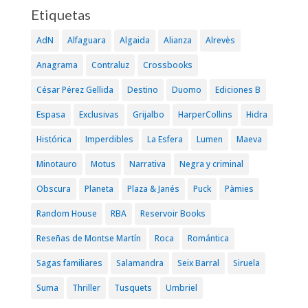
Etiquetas
AdN
Alfaguara
Algaida
Alianza
Alrevès
Anagrama
Contraluz
Crossbooks
César Pérez Gellida
Destino
Duomo
Ediciones B
Espasa
Exclusivas
Grijalbo
HarperCollins
Hidra
Histórica
Imperdibles
La Esfera
Lumen
Maeva
Minotauro
Motus
Narrativa
Negra y criminal
Obscura
Planeta
Plaza & Janés
Puck
Pàmies
Random House
RBA
Reservoir Books
Reseñas de Montse Martín
Roca
Romántica
Sagas familiares
Salamandra
Seix Barral
Siruela
Suma
Thriller
Tusquets
Umbriel