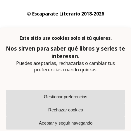
© Escaparate Literario 2018-2026
Aviso legal
–
Política de cookies
–
Política de
privacidad
En calidad de afiliado de Amazon obtengo
ingresos por las compras adscritas que
cumplen los requisitos aplicables
Página web diseñada por
Lector Cero