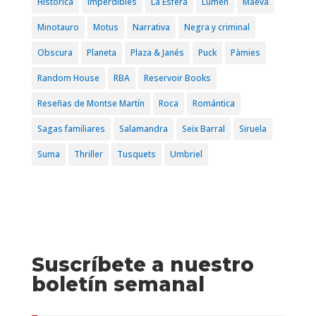
Histórica
Imperdibles
La Esfera
Lumen
Maeva
Minotauro
Motus
Narrativa
Negra y criminal
Obscura
Planeta
Plaza & Janés
Puck
Pàmies
Random House
RBA
Reservoir Books
Reseñas de Montse Martín
Roca
Romántica
Sagas familiares
Salamandra
Seix Barral
Siruela
Suma
Thriller
Tusquets
Umbriel
Suscríbete a nuestro
boletín semanal