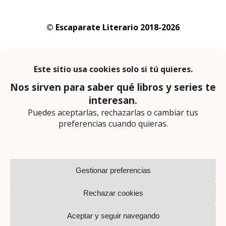
© Escaparate Literario 2018-2026
Aviso legal
–
Política de cookies
–
Política de
privacidad
En calidad de afiliado de Amazon obtengo
ingresos por las compras adscritas que
cumplen los requisitos aplicables
Página web diseñada por
Lector Cero