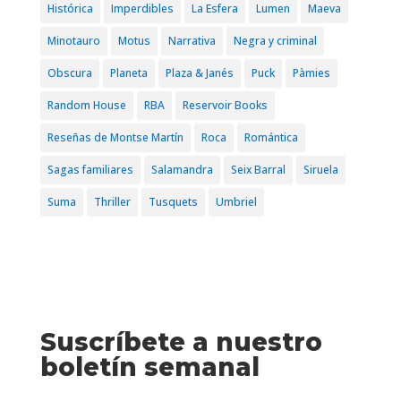
Histórica
Imperdibles
La Esfera
Lumen
Maeva
Minotauro
Motus
Narrativa
Negra y criminal
Obscura
Planeta
Plaza & Janés
Puck
Pàmies
Random House
RBA
Reservoir Books
Reseñas de Montse Martín
Roca
Romántica
Sagas familiares
Salamandra
Seix Barral
Siruela
Suma
Thriller
Tusquets
Umbriel
Suscríbete a nuestro
boletín semanal