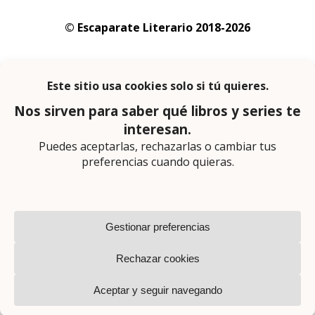
© Escaparate Literario 2018-2026
Aviso legal
–
Política de cookies
–
Política de
privacidad
En calidad de afiliado de Amazon obtengo
ingresos por las compras adscritas que
cumplen los requisitos aplicables
Página web diseñada por
Lector Cero