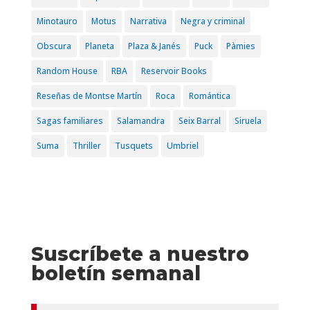
Minotauro
Motus
Narrativa
Negra y criminal
Obscura
Planeta
Plaza & Janés
Puck
Pàmies
Random House
RBA
Reservoir Books
Reseñas de Montse Martín
Roca
Romántica
Sagas familiares
Salamandra
Seix Barral
Siruela
Suma
Thriller
Tusquets
Umbriel
Suscríbete a nuestro
boletín semanal