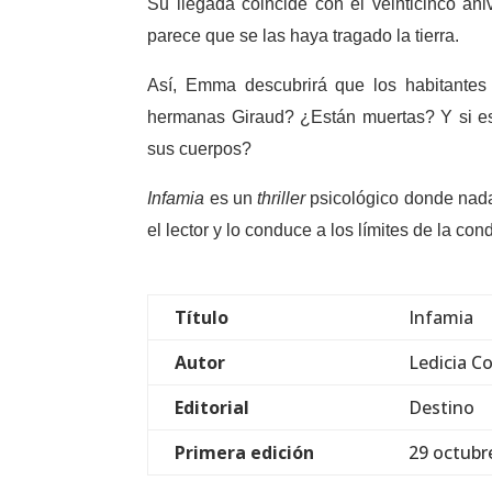
Su llegada coincide con el veinticinco an
parece que se las haya tragado la tierra.
Así, Emma descubrirá que los habitantes
hermanas Giraud? ¿Están muertas? Y si es
sus cuerpos?
Infamia
es un
thriller
psicológico donde nada
el lector y lo conduce a los límites de la co
Título
Infamia
Autor
Ledicia C
Editorial
Destino
Primera edición
29 octubr