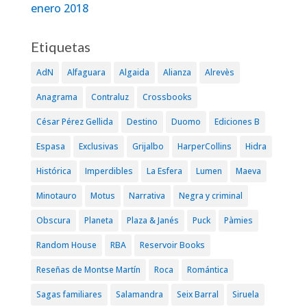
enero 2018
Etiquetas
AdN
Alfaguara
Algaida
Alianza
Alrevès
Anagrama
Contraluz
Crossbooks
César Pérez Gellida
Destino
Duomo
Ediciones B
Espasa
Exclusivas
Grijalbo
HarperCollins
Hidra
Histórica
Imperdibles
La Esfera
Lumen
Maeva
Minotauro
Motus
Narrativa
Negra y criminal
Obscura
Planeta
Plaza & Janés
Puck
Pàmies
Random House
RBA
Reservoir Books
Reseñas de Montse Martín
Roca
Romántica
Sagas familiares
Salamandra
Seix Barral
Siruela