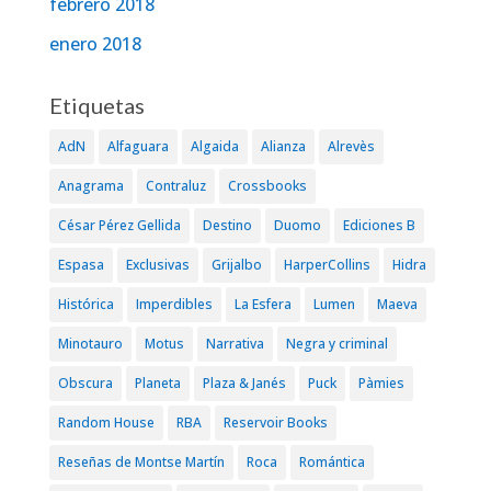
febrero 2018
enero 2018
Etiquetas
AdN
Alfaguara
Algaida
Alianza
Alrevès
Anagrama
Contraluz
Crossbooks
César Pérez Gellida
Destino
Duomo
Ediciones B
Espasa
Exclusivas
Grijalbo
HarperCollins
Hidra
Histórica
Imperdibles
La Esfera
Lumen
Maeva
Minotauro
Motus
Narrativa
Negra y criminal
Obscura
Planeta
Plaza & Janés
Puck
Pàmies
Random House
RBA
Reservoir Books
Reseñas de Montse Martín
Roca
Romántica