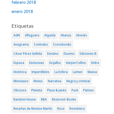
febrero 2018
enero 2018
Etiquetas
AdN
Alfaguara
Algaida
Alianza
Alrevès
Anagrama
Contraluz
Crossbooks
César Pérez Gellida
Destino
Duomo
Ediciones B
Espasa
Exclusivas
Grijalbo
HarperCollins
Hidra
Histórica
Imperdibles
La Esfera
Lumen
Maeva
Minotauro
Motus
Narrativa
Negra y criminal
Obscura
Planeta
Plaza & Janés
Puck
Pàmies
Random House
RBA
Reservoir Books
Reseñas de Montse Martín
Roca
Romántica